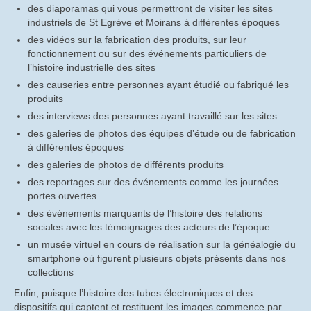
des diaporamas qui vous permettront de visiter les sites
CompteRendu_AG
industriels de St Egrève et Moirans à différentes époques
des vidéos sur la fabrication des produits, sur leur
CompteRendu_CA
fonctionnement ou sur des événements particuliers de
l’histoire industrielle des sites
Histoire
des causeries entre personnes ayant étudié ou fabriqué les
produits
Historique du site de St Egrève
des interviews des personnes ayant travaillé sur les sites
Vidéos historiques
des galeries de photos des équipes d’étude ou de fabrication
à différentes époques
Diaporamas historiques
des galeries de photos de différents produits
des reportages sur des événements comme les journées
Les causeries
portes ouvertes
des événements marquants de l’histoire des relations
Causeries sur les origines de Trixell
sociales avec les témoignages des acteurs de l’époque
un musée virtuel en cours de réalisation sur la généalogie du
Causerie sur le métier de verrier à Thomson-
smartphone où figurent plusieurs objets présents dans nos
CSF puis Thales
collections
Causerie sur les « Tubes à Oxydes » (Les TO)
Enfin, puisque l’histoire des tubes électroniques et des
dispositifs qui captent et restituent les images commence par