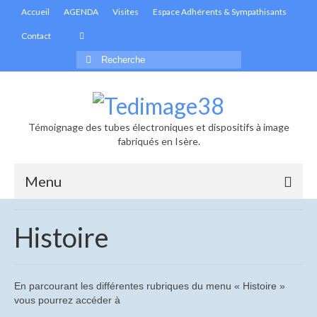
Accueil
AGENDA
Visites
Espace Adhérents & Sympathisants
Contact
Rechercher
:
Témoignage des tubes électroniques et dispositifs à image
fabriqués en Isère.
Menu
Accueil
Histoire
Actualités
Informations générales
En parcourant les différentes rubriques du menu « Histoire »
vous pourrez accéder à
Les infolettres de Tedimage38