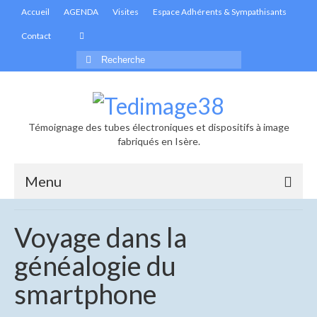
Accueil
AGENDA
Visites
Espace Adhérents & Sympathisants
Contact
Rechercher
:
Témoignage des tubes électroniques et dispositifs à image
fabriqués en Isère.
Menu
Accueil
Voyage dans la
Actualités
généalogie du
Informations générales
smartphone
Les infolettres de Tedimage38