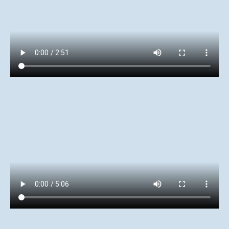
Histoire des Panneaux à Plasma (PAP)
Évènements et commémorations
Exposition : L’ampli de brillance radiologique
Le journal interne : PROFIL
Photographies de produits
Documents
Documents Tedimage38
Demande ou Renouvellement d’adhésion (en
ligne)
Documents techniques et commerciaux sur les
produits
Inventaire de nos collections