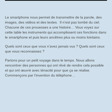
“Travailler Ensemble”
Le smartphone nous permet de transmettre de la parole, des
Causerie sur Travailler Ensemble
images, des vidéos et des textes. Il n’est pas tombé du ciel.
Chacune de ces prouesses a une histoire… Vous voyez sur
Tentative de vente de la radiologie en 2012
cette table les instruments qui accomplissent ces fonctions dans
le smartphone et puis leurs ancêtres plus ou moins lointains.
Les métiers et les produits
Quels sont ceux que vous n’avez jamais vus ? Quels sont ceux
Les interviews
que vous reconnaissez ?
Les acteurs
Partons pour un petit voyage dans le temps. Nous allons
rencontrer des personnes qui ont rêvé de rendre cela possible
Histoire de la radiologie
et qui ont œuvré avec ténacité pour que ça se réalise.
Commençons par l’invention du téléphone…
Voyage dans la généalogie du smartphone
Musée virtuel : généalogie du smartphone
La formation et le transfert des compétences à
TIV dans les années 1990 et 2000