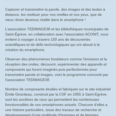
CompteRendu_AG
Capturer et transmettre la parole, des images et des textes à
distance, les restituer pour nos oreilles et nos yeux, que de
CompteRendu_CA
vieux rêves devenus réalité dans le smartphone !
Histoire
L’association TEDIMAGE38 et les bibliothèques municipales de
Saint-Égrève, en collaboration avec l’association ACONIT, vous
Historique du site de St Egrève
invitent à voyager à travers 150 ans de découvertes
scientifiques et de défis technologiques qui ont abouti à la
Vidéos historiques
création du smartphone.
Observer des phénomènes fondateurs comme l’émission et la
Diaporamas historiques
réception des ondes, découvrir, expérimenter des appareils et
composants qui furent imaginés puis perfectionnés pour
Les causeries
transmettre parole et images, voici le programme concocté par
l‘association TEDIMAGE38.
Causeries sur les origines de Trixell
Nombre de composants étudiés et fabriqués sur le site industriel
Causerie sur le métier de verrier à Thomson-
Émile Girardeau, construit par la CSF en 1955 à Saint-Egrève,
CSF puis Thales
sont les ancêtres de ceux qui permettent les nombreuses
fonctionnalités de nos smartphones actuels. Chacune d’elles a
Causerie sur les « Tubes à Oxydes » (Les TO)
une histoire particulière, issue des travaux de recherche et
développement d’une multitude d’hommes et de femmes