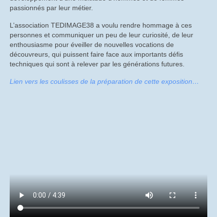
Causerie sur les tubes à Mémoire
passionnés par leur métier.
Histoire des CCD et DES à Saint-Egrève
L’association TEDIMAGE38 a voulu rendre hommage à ces
personnes et communiquer un peu de leur curiosité, de leur
Causerie sur l’histoire du tube TH8532
enthousiasme pour éveiller de nouvelles vocations de
découvreurs, qui puissent faire face aux importants défis
Les relations sociales
techniques qui sont à relever par les générations futures.
Lien vers les coulisses de la préparation de cette exposition…
Causerie : les événements de mai 68 sur le
site de St Egrève
Causerie sur TDO années 80 – 90
Les plans sociaux à St Egrève et Moirans
La fin des TRC à St Egrève (1998)
Causerie sur la fin des IIR
Le syndicat autonome “Trait d’Union”
Causerie sur la démarche ASPECT