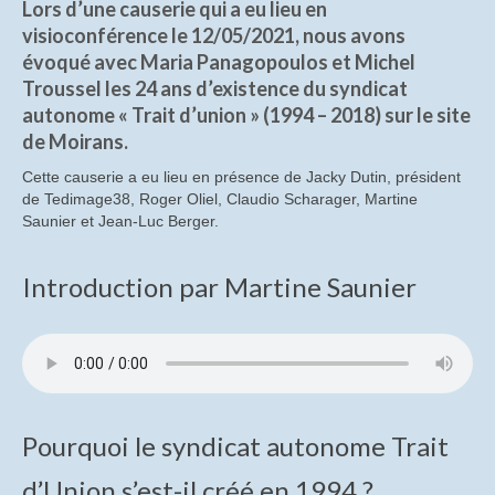
Lors d’une causerie qui a eu lieu en
CompteRendu_AG
visioconférence le 12/05/2021, nous avons
évoqué avec Maria Panagopoulos et Michel
CompteRendu_CA
Troussel les 24 ans d’existence du syndicat
autonome « Trait d’union » (1994 – 2018) sur le site
Histoire
de Moirans.
Historique du site de St Egrève
Cette causerie a eu lieu en présence de Jacky Dutin, président
de Tedimage38, Roger Oliel, Claudio Scharager, Martine
Vidéos historiques
Saunier et Jean-Luc Berger.
Diaporamas historiques
Introduction par Martine Saunier
Les causeries
Causeries sur les origines de Trixell
Causerie sur le métier de verrier à Thomson-
CSF puis Thales
Pourquoi le syndicat autonome Trait
Causerie sur les « Tubes à Oxydes » (Les TO)
d’Union s’est-il créé en 1994 ?