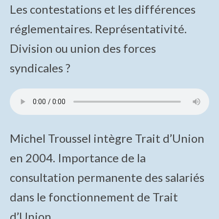
Les contestations et les différences
“Travailler Ensemble”
réglementaires. Représentativité.
Causerie sur Travailler Ensemble
Division ou union des forces
Tentative de vente de la radiologie en 2012
syndicales ?
Les métiers et les produits
Les interviews
Les acteurs
Michel Troussel intègre Trait d’Union
Histoire de la radiologie
en 2004. Importance de la
Voyage dans la généalogie du smartphone
consultation permanente des salariés
Musée virtuel : généalogie du smartphone
dans le fonctionnement de Trait
La formation et le transfert des compétences à
TIV dans les années 1990 et 2000
d’Union.