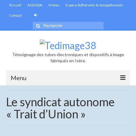
Accueil
AGENDA
Visites
Espace Adhérents & Sympathisants
Contact
Rechercher
:
Témoignage des tubes électroniques et dispositifs à image
fabriqués en Isère.
Menu
Accueil
Le syndicat autonome
Actualités
« Trait d’Union »
Informations générales
Les infolettres de Tedimage38