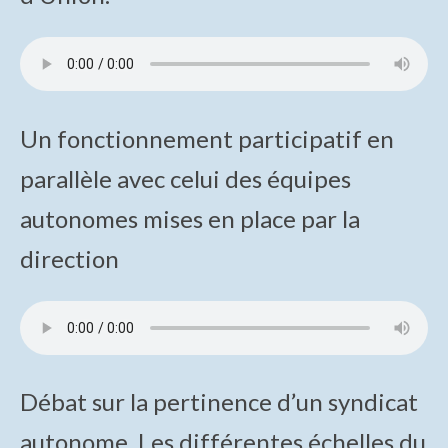
Histoire des Panneaux à Plasma (PAP)
Évènements et commémorations
Exposition : L’ampli de brillance radiologique
Un fonctionnement participatif en
Le journal interne : PROFIL
parallèle avec celui des équipes
Photographies de produits
autonomes mises en place par la
Documents
direction
Documents Tedimage38
Demande ou Renouvellement d’adhésion (en
ligne)
Documents techniques et commerciaux sur les
produits
Débat sur la pertinence d’un syndicat
Inventaire de nos collections
autonome. Les différentes échelles du