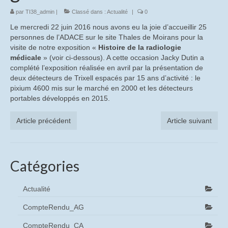
par
TI38_admin
CompteRendu_AG
|
Classé dans :
Actualité
|
0
Le mercredi 22 juin 2016 nous avons eu la joie d’accueillir 25
CompteRendu_CA
personnes de l’ADACE sur le site Thales de Moirans pour la
visite de notre exposition «
Histoire de la radiologie
Histoire
médicale
» (voir ci-dessous). A cette occasion Jacky Dutin a
complété l’exposition réalisée en avril par la présentation de
Historique du site de St Egrève
deux détecteurs de Trixell espacés par 15 ans d’activité : le
pixium 4600 mis sur le marché en 2000 et les détecteurs
Vidéos historiques
portables développés en 2015.
Diaporamas historiques
Article précédent
Article suivant
Les causeries
Causeries sur les origines de Trixell
Catégories
Causerie sur le métier de verrier à Thomson-
Actualité
CSF puis Thales
CompteRendu_AG
Causerie sur les « Tubes à Oxydes » (Les TO)
CompteRendu_CA