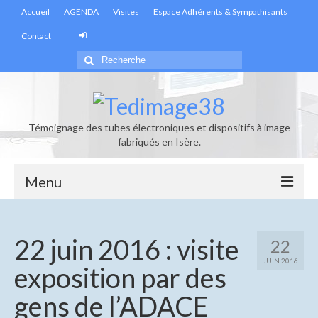
Accueil
AGENDA
Visites
Espace Adhérents & Sympathisants
Contact
Rechercher
:
Témoignage des tubes électroniques et dispositifs à image
fabriqués en Isère.
Menu
Accueil
22 juin 2016 : visite
22
Actualités
JUIN 2016
exposition par des
Informations générales
gens de l’ADACE
Les infolettres de Tedimage38