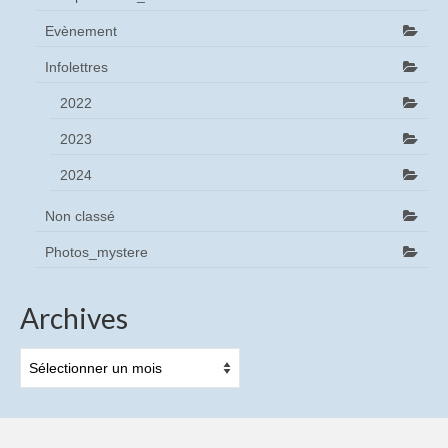
Causerie sur les tubes à Mémoire
Evènement
Histoire des CCD et DES à Saint-Egrève
Infolettres
Causerie sur l’histoire du tube TH8532
2022
Les relations sociales
2023
Causerie : les événements de mai 68 sur le
2024
site de St Egrève
Non classé
Causerie sur TDO années 80 – 90
Photos_mystere
Les plans sociaux à St Egrève et Moirans
Archives
La fin des TRC à St Egrève (1998)
Causerie sur la fin des IIR
Archives
Le syndicat autonome “Trait d’Union”
Causerie sur la démarche ASPECT