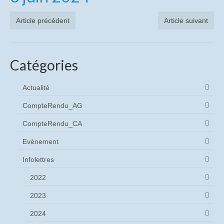
CompteRendu_AG
Article précédent
Article suivant
CompteRendu_CA
Histoire
Catégories
Historique du site de St Egrève
Actualité
Vidéos historiques
CompteRendu_AG
Diaporamas historiques
CompteRendu_CA
Les causeries
Evènement
Causeries sur les origines de Trixell
Infolettres
Causerie sur le métier de verrier à Thomson-
2022
CSF puis Thales
2023
Causerie sur les « Tubes à Oxydes » (Les TO)
2024