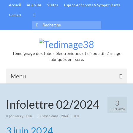
Accueil
AGENDA
Visites
Espace Adhérents & Sympathisants
Contact
Rechercher
:
Témoignage des tubes électroniques et dispositifs à image
fabriqués en Isère.
Menu
Accueil
Infolettre 02/2024
3
Actualités
JUIN 2024
Informations générales
par
Jacky Dutin
|
Classé dans :
2024
|
0
3 juin 2024
Les infolettres de Tedimage38