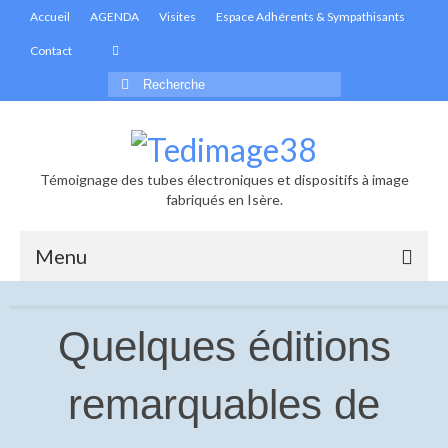
Accueil
AGENDA
Visites
Espace Adhérents & Sympathisants
Contact
Rechercher
:
Témoignage des tubes électroniques et dispositifs à image
fabriqués en Isère.
Menu
Accueil
Quelques éditions
Actualités
remarquables de
Informations générales
Les infolettres de Tedimage38