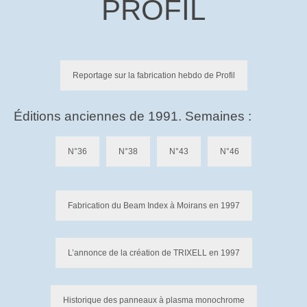
PROFIL
CompteRendu_AG
CompteRendu_CA
Histoire
Reportage sur la fabrication hebdo de Profil
Historique du site de St Egrève
Éditions anciennes de 1991. Semaines :
Vidéos historiques
N°36
N°38
N°43
N°46
Diaporamas historiques
Les causeries
Fabrication du Beam Index à Moirans en 1997
Causeries sur les origines de Trixell
Causerie sur le métier de verrier à Thomson-
L’annonce de la création de TRIXELL en 1997
CSF puis Thales
Causerie sur les « Tubes à Oxydes » (Les TO)
Historique des panneaux à plasma monochrome