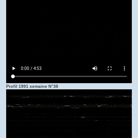
“Travailler Ensemble”
Causerie sur Travailler Ensemble
Tentative de vente de la radiologie en 2012
Les métiers et les produits
Les interviews
Les acteurs
Histoire de la radiologie
Profil 1991 semaine N°38
Voyage dans la généalogie du smartphone
Musée virtuel : généalogie du smartphone
La formation et le transfert des compétences à
TIV dans les années 1990 et 2000