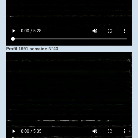
Histoire des Panneaux à Plasma (PAP)
Évènements et commémorations
Exposition : L’ampli de brillance radiologique
Le journal interne : PROFIL
Profil 1991 semaine N°43
Photographies de produits
Documents
Documents Tedimage38
Demande ou Renouvellement d’adhésion (en
ligne)
Documents techniques et commerciaux sur les
produits
Inventaire de nos collections