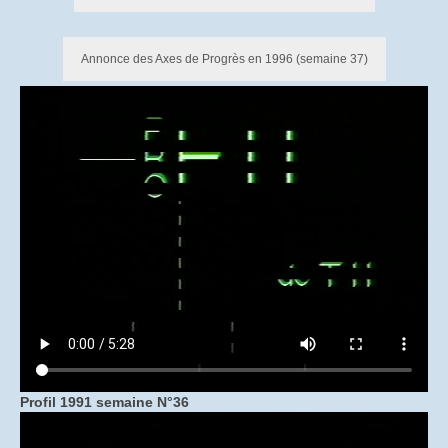
Causerie sur les tubes à Mémoire
Histoire des CCD et DES à Saint-Egrève
Annonce des Axes de Progrès en 1996 (semaine 37)
Causerie sur l’histoire du tube TH8532
Les relations sociales
Causerie : les événements de mai 68 sur le
site de St Egrève
Causerie sur TDO années 80 – 90
Les plans sociaux à St Egrève et Moirans
La fin des TRC à St Egrève (1998)
Causerie sur la fin des IIR
Le syndicat autonome “Trait d’Union”
Profil 1991 semaine N°36
Causerie sur la démarche ASPECT