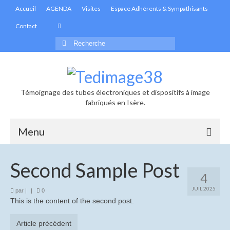
Accueil
AGENDA
Visites
Espace Adhérents & Sympathisants
Contact
Rechercher
:
Témoignage des tubes électroniques et dispositifs à image
fabriqués en Isère.
Menu
Accueil
Second Sample Post
4
Actualités
JUIL 2025
par
|
|
0
This is the content of the second post.
Informations générales
Les infolettres de Tedimage38
Article précédent