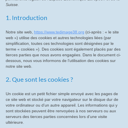
Suisse.
CompteRendu_AG
1. Introduction
CompteRendu_CA
Histoire
Notre site web,
https://www.tedimage38.org
(ci-après : « le site
web ») utilise des cookies et autres technologies liées (par
Historique du site de St Egrève
simplification, toutes ces technologies sont désignées par le
terme « cookies »). Des cookies sont également placés par des
Vidéos historiques
tierces parties que nous avons engagées. Dans le document ci-
dessous, nous vous informons de l’utilisation des cookies sur
Diaporamas historiques
notre site web.
Les causeries
2. Que sont les cookies ?
Causeries sur les origines de Trixell
Un cookie est un petit fichier simple envoyé avec les pages de
ce site web et stocké par votre navigateur sur le disque dur de
Causerie sur le métier de verrier à Thomson-
votre ordinateur ou d’un autre appareil. Les informations qui y
CSF puis Thales
sont stockées peuvent être renvoyées à nos serveurs ou aux
serveurs des tierces parties concernées lors d’une visite
Causerie sur les « Tubes à Oxydes » (Les TO)
ultérieure.