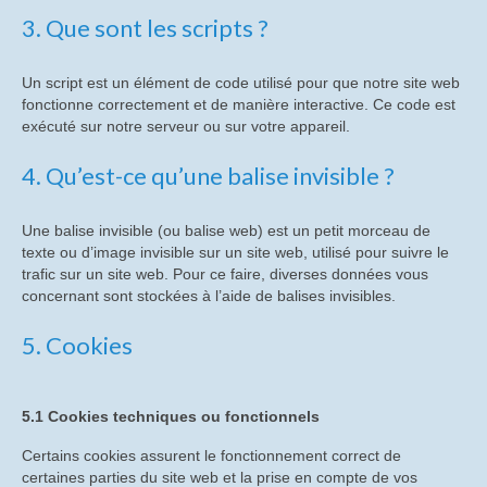
Causerie sur les tubes à Mémoire
3. Que sont les scripts ?
Histoire des CCD et DES à Saint-Egrève
Un script est un élément de code utilisé pour que notre site web
Causerie sur l’histoire du tube TH8532
fonctionne correctement et de manière interactive. Ce code est
exécuté sur notre serveur ou sur votre appareil.
Les relations sociales
4. Qu’est-ce qu’une balise invisible ?
Causerie : les événements de mai 68 sur le
site de St Egrève
Une balise invisible (ou balise web) est un petit morceau de
texte ou d’image invisible sur un site web, utilisé pour suivre le
Causerie sur TDO années 80 – 90
trafic sur un site web. Pour ce faire, diverses données vous
concernant sont stockées à l’aide de balises invisibles.
Les plans sociaux à St Egrève et Moirans
5. Cookies
La fin des TRC à St Egrève (1998)
Causerie sur la fin des IIR
5.1 Cookies techniques ou fonctionnels
Le syndicat autonome “Trait d’Union”
Certains cookies assurent le fonctionnement correct de
Causerie sur la démarche ASPECT
certaines parties du site web et la prise en compte de vos