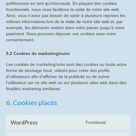
préférences en tant qu’internaute. En plaçant des cookies
“Travailler Ensemble”
fonctionnels, nous vous facilitons la visite de notre site web.
Ainsi, vous n’avez pas besoin de saisir à plusieurs reprises les
mêmes informations lors de la visite de notre site web et, par
Causerie sur Travailler Ensemble
exemple, les éléments restent dans votre panier jusqu’à votre
paiement. Nous pouvons déposer ces cookies sans votre
Tentative de vente de la radiologie en 2012
consentement.
Les métiers et les produits
5.2 Cookies de marketing/suivi
Les interviews
Les cookies de marketing/suivi sont des cookies ou toute autre
forme de stockage local, utilisés pour créer des profils
Les acteurs
d’utilisateurs afin d’afficher de la publicité ou de suivre
l’utilisateur sur ce site web ou sur plusieurs sites web dans des
Histoire de la radiologie
finalités marketing similaires.
Voyage dans la généalogie du smartphone
6. Cookies placés
Musée virtuel : généalogie du smartphone
La formation et le transfert des compétences à
WordPress
Functional
Consent
TIV dans les années 1990 et 2000
to