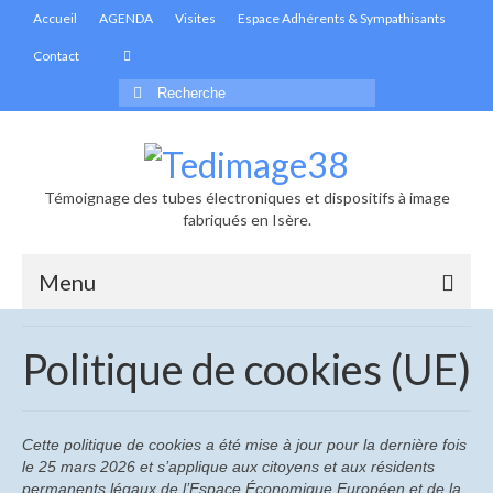
Accueil
AGENDA
Visites
Espace Adhérents & Sympathisants
Contact
Rechercher
:
Témoignage des tubes électroniques et dispositifs à image
fabriqués en Isère.
Menu
Accueil
Politique de cookies (UE)
Actualités
Informations générales
Cette politique de cookies a été mise à jour pour la dernière fois
le 25 mars 2026 et s’applique aux citoyens et aux résidents
Les infolettres de Tedimage38
permanents légaux de l’Espace Économique Européen et de la