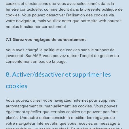
cookies et d’extensions que vous avez sélectionnés dans la
Inventaire des produits sauvegardés
fenêtre contextuelle, comme décrit dans la présente politique de
cookies. Vous pouvez désactiver l’utilisation des cookies via
Inventaire PATSTEC
votre navigateur, mais veuillez noter que notre site web pourrait
ne plus fonctionner correctement.
Archives du site
7.1 Gérez vos réglages de consentement
Partenaires de Tedimage38
Vous avez chargé la politique de cookies sans le support de
javascript. Sur AMP, vous pouvez utiliser l’onglet de gestion du
consentement en bas de la page.
8. Activer/désactiver et supprimer les
cookies
Vous pouvez utiliser votre navigateur internet pour supprimer
automatiquement ou manuellement les cookies. Vous pouvez
également spécifier que certains cookies ne peuvent pas être
placés. Une autre option consiste à modifier les réglages de
votre navigateur Internet afin que vous receviez un message à
chaque fois qu’un cookie est placé. Pour plus d’informations sur