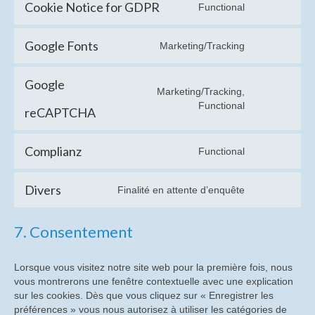
service
Cookie Notice for GDPR
Functional
Histoire des Panneaux à Plasma (PAP)
Consent
wordpress
to
Évènements et commémorations
service
Google Fonts
Marketing/Tracking
Consent
cookie-
to
Exposition : L’ampli de brillance radiologique
notice-
service
for-
Google
Marketing/Tracking,
google-
Le journal interne : PROFIL
gdpr
Consent
Functional
fonts
reCAPTCHA
to
Photographies de produits
service
google-
Complianz
Functional
Documents
Consent
recaptcha
to
Documents Tedimage38
service
Divers
Finalité en attente d’enquête
Consent
complianz
to
Demande ou Renouvellement d’adhésion (en
service
ligne)
7. Consentement
divers
Documents techniques et commerciaux sur les
Lorsque vous visitez notre site web pour la première fois, nous
produits
vous montrerons une fenêtre contextuelle avec une explication
sur les cookies. Dès que vous cliquez sur « Enregistrer les
Inventaire de nos collections
préférences » vous nous autorisez à utiliser les catégories de