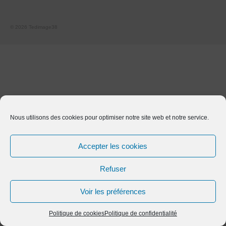
Les infolettres de Tedimage38
CompteRendu_AG
© 2026 Tedimage38
CompteRendu_CA
Histoire
Historique du site de St Egrève
Vidéos historiques
Nous utilisons des cookies pour optimiser notre site web et notre service.
Diaporamas historiques
Accepter les cookies
Les causeries
Refuser
Causeries sur les origines de Trixell
Causerie sur le métier de verrier à Thomson-
Voir les préférences
CSF puis Thales
Politique de cookies
Politique de confidentialité
Causerie sur les « Tubes à Oxydes » (Les TO)