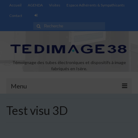
Accueil
AGENDA
Visites
Espace Adhérents & Sympathisants
Contact
Rechercher
:
Témoignage des tubes électroniques et dispositifs à image
fabriqués en Isère.
Menu
Accueil
Test visu 3D
Actualités
Informations générales