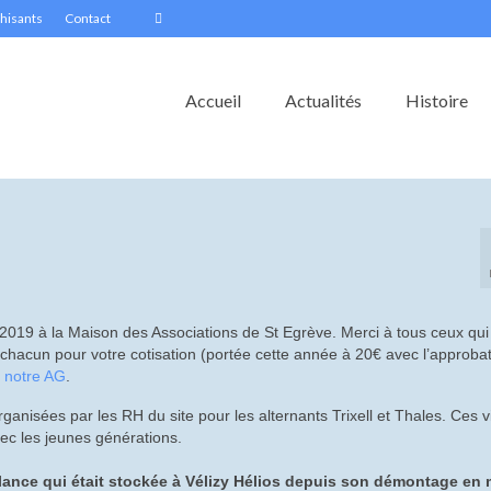
hisants
Contact
Accueil
Actualités
Histoire
/2019 à la Maison des Associations de St Egrève. Merci à tous ceux qui
à chacun pour votre cotisation (portée cette année à 20€ avec l’approba
e notre AG
.
ganisées par les RH du site pour les alternants Trixell et Thales. Ces vi
vec les jeunes générations.
rillance qui était stockée à Vélizy Hélios depuis son démontage en 