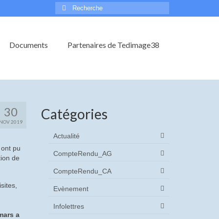
Rechercher
:
Documents
Partenaires de Tedimage38
30
Catégories
NOV 2019
Actualité
 ont pu
CompteRendu_AG
tion de
CompteRendu_CA
sites,
Evènement
Infolettres
mars a