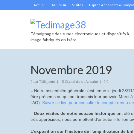
Accueil
AGENDA
Visites
Espace Adhérents & Sympat
Témoignage des tubes électroniques et dispositifs à
image fabriqués en Isère.
Novembre 2019
par
TI38_admin
|
Classé dans :
Actualité
|
0
–
Notre assemblée générale s’est tenue le jeudi 28/11
être présents ou qui ont transmis leur pouvoir. Merci 
l’AG).
Suivre ce lien pour consulter le compte rendu d
–
Deux visites de notre espace historique
ont été or
très appréciées, nous permettent d’entretenir le lien a
L’exposition sur l’histoire de l’amplificateur de b