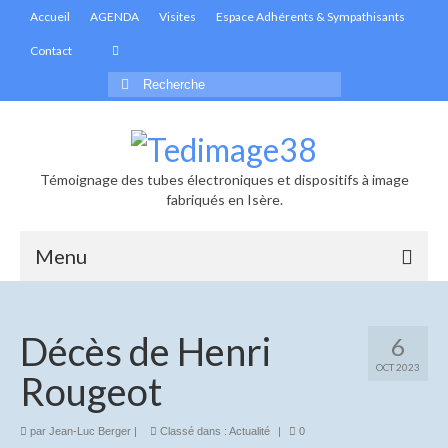
Accueil
AGENDA
Visites
Espace Adhérents & Sympathisants
Contact
Rechercher
:
Témoignage des tubes électroniques et dispositifs à image
fabriqués en Isère.
Menu
Accueil
Décès de Henri
6
Actualités
OCT 2023
Rougeot
Informations générales
Les infolettres de Tedimage38
par
Jean-Luc Berger
|
Classé dans :
Actualité
|
0