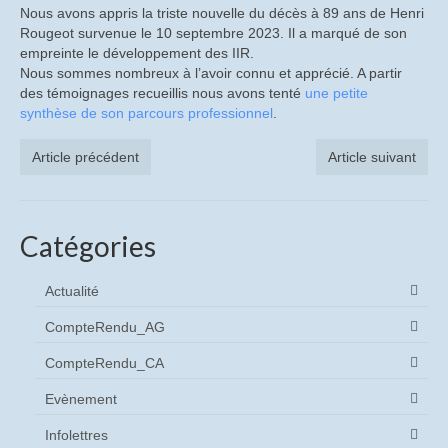
Nous avons appris la triste nouvelle du décès à 89 ans de Henri
CompteRendu_AG
Rougeot survenue le 10 septembre 2023. Il a marqué de son
empreinte le développement des IIR.
CompteRendu_CA
Nous sommes nombreux à l’avoir connu et apprécié. A partir
des témoignages recueillis nous avons tenté
une petite
Histoire
synthèse de son parcours professionnel
.
Historique du site de St Egrève
Article précédent
Article suivant
Vidéos historiques
Diaporamas historiques
Catégories
Les causeries
Actualité
Causeries sur les origines de Trixell
CompteRendu_AG
Causerie sur le métier de verrier à Thomson-
CompteRendu_CA
CSF puis Thales
Evènement
Causerie sur les « Tubes à Oxydes » (Les TO)
Infolettres